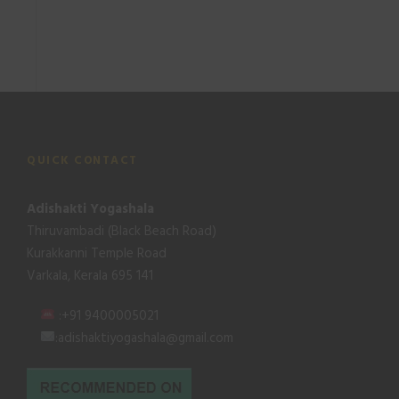
QUICK CONTACT
Adishakti Yogashala
Thiruvambadi (Black Beach Road)
Kurakkanni Temple Road
Varkala, Kerala 695 141
:+91 9400005021
:adishaktiyogashala@gmail.com