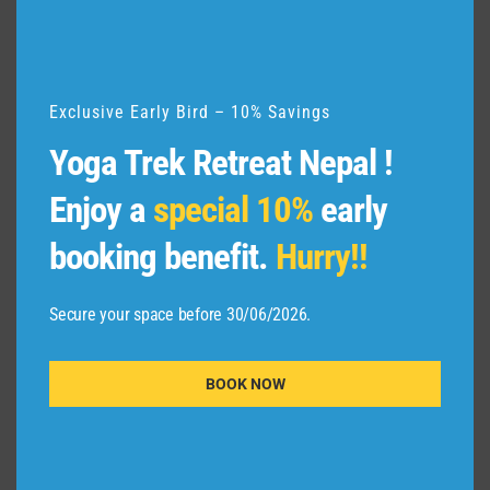
u
l
e
Exclusive Early Bird – 10% Savings
Yoga Trek Retreat Nepal !
Enjoy a
special 10%
early
booking benefit.
Hurry!!
Secure your space before 30/06/2026.
BOOK NOW