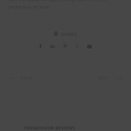
nuire à la qualité de l’apprentissage pour les futurs
professeurs de yoga.
0
SHARES
PREV
NEXT
TRIPADVISOR REVIEWS