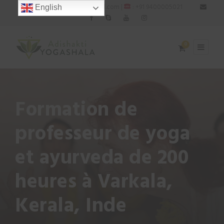
: adishaktiyogashala@gmail.com |
: +91 9400005021
English
0
Formation de
professeur de yoga
et ayurveda de 200
heures à Varkala,
Kerala, Inde